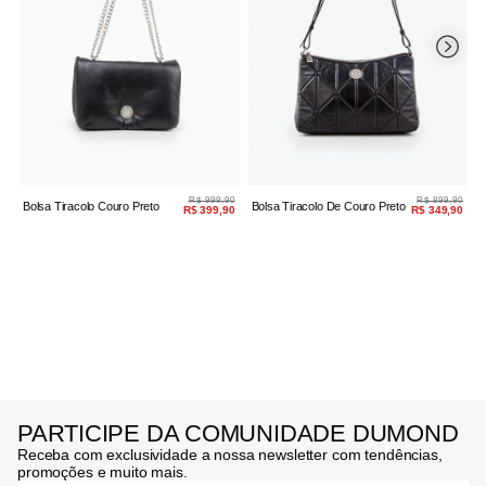
R$ 999,90
R$ 899,90
Bolsa Tiracolo Couro Preto
Bolsa Tiracolo De Couro Preto
Bols
R$ 399,90
R$ 349,90
PARTICIPE DA COMUNIDADE DUMOND
Receba com exclusividade a nossa newsletter com tendências,
promoções e muito mais.