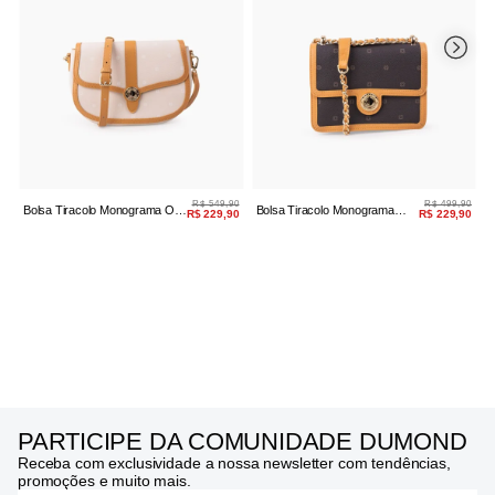
R$ 549,90
R$ 499,90
Bolsa Tiracolo Monograma Off
Bolsa Tiracolo Monograma
B
R$ 229,90
R$ 229,90
White/bege
Brown/bege
M
PARTICIPE DA COMUNIDADE DUMOND
Receba com exclusividade a nossa newsletter com tendências,
promoções e muito mais.