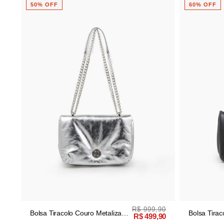
60% OFF
61% OFF
,90
R$ 999,90
Bolsa Tiracolo Couro Preto
Bolsa Tira
,90
R$ 399,90