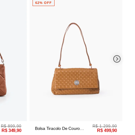
R$ 899,90
Bolsa Tiracolo De Couro Nude
61% OFF
R$ 349,90
$ 1.299,90
R$ 499,90