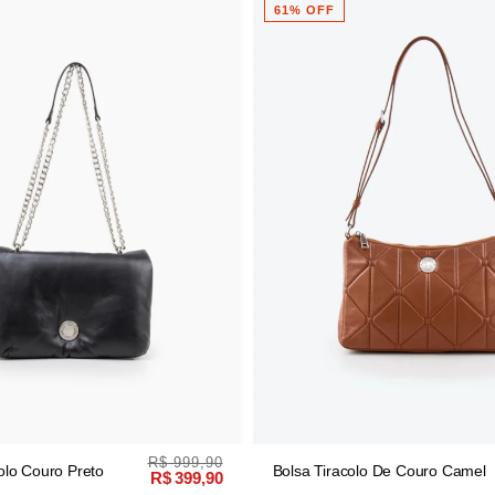
62% OFF
R$ 899,90
R
colo De Couro Camel
Bolsa Tiracolo De Couro
R$ 349,90
Caramelo