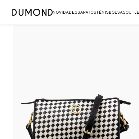
Mocassim
NOVIDADES
SAPATOS
TÊNIS
BOLSAS
OUTL
Bolsa
Sapatilha
Tamanco
Tênis
Mule
Rasteira