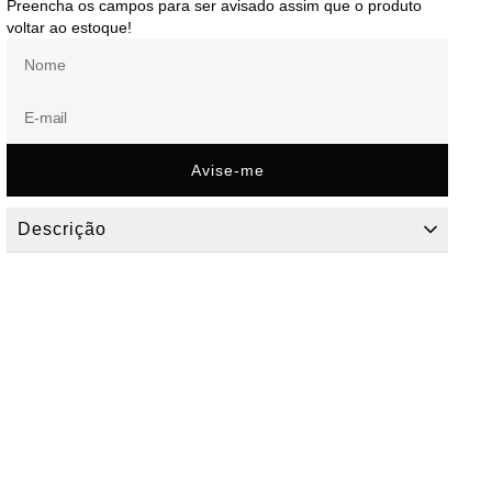
Preencha os campos para ser avisado assim que o produto
voltar ao estoque!
Avise-me
Descrição
Bolsa Dumond Xadrez: Sofisticação em Cada Detalhe
Eleve seu estilo com a bolsa Dumond, uma peça que une a elegância
atemporal da estampa xadrez com a modernidade de um design
estruturado. Com acabamento impecável e metais dourados que
conferem um toque de luxo, esta bolsa é a escolha ideal para
transformar seus looks em eventos noturnos, festas ou ocasiões
especiais. Prática e sofisticada, ela oferece o equilíbrio perfeito entre
estilo e conforto, garantindo que você esteja sempre impecável e
pronta para brilhar.