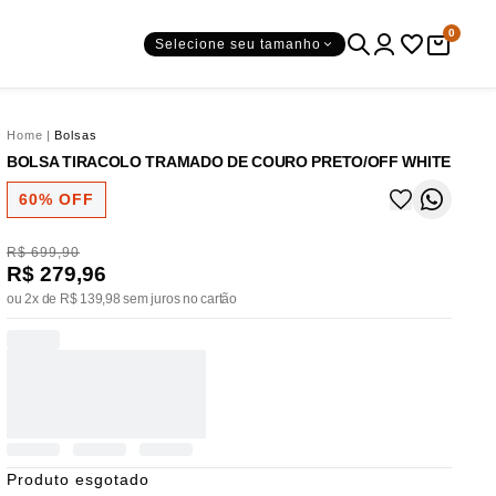
0
Selecione seu tamanho
Home
|
Bolsas
BOLSA TIRACOLO TRAMADO DE COURO PRETO/OFF WHITE
60% OFF
R$ 699,90
R$ 279,96
ou 2x de R$ 139,98 sem juros no cartão
Produto esgotado