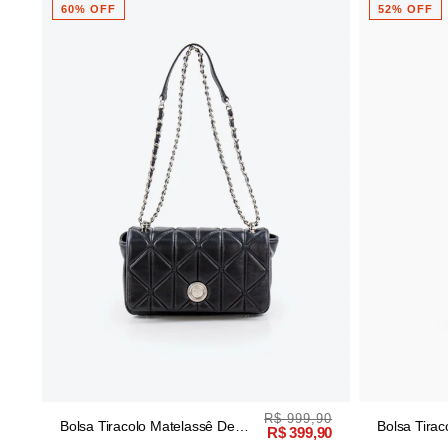
52% OFF
50% OFF
,90
R$ 629,90
Bolsa Tiracolo Matelassê De
Bolsa Tote
,90
R$ 299,90
Couro Preto
Couro Ver