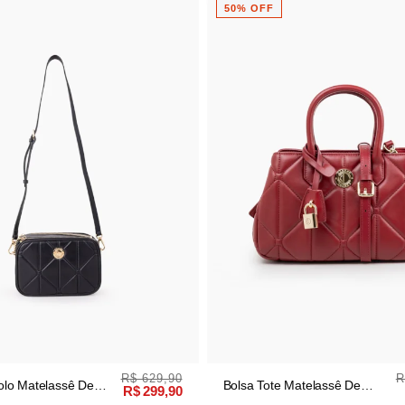
60% OFF
R$ 1.299,90
R
 Matelassê De
Bolsa Tote Tramado De Couro
R$ 649,90
melho
Preto