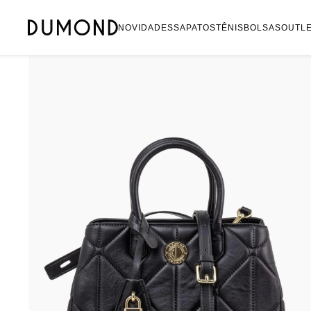
Mocassim
NOVIDADES
SAPATOS
TÊNIS
BOLSAS
OUTL
Bolsa
Sapatilha
Tamanco
Tênis
Mule
Rasteira