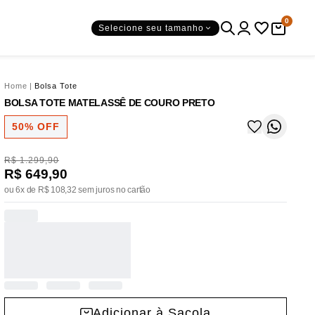
0
Selecione seu tamanho
Home
|
Bolsa Tote
BOLSA TOTE MATELASSÊ DE COURO PRETO
50% OFF
R$ 1.299,90
R$ 649,90
ou 6x de R$ 108,32 sem juros no cartão
Adicionar à Sacola