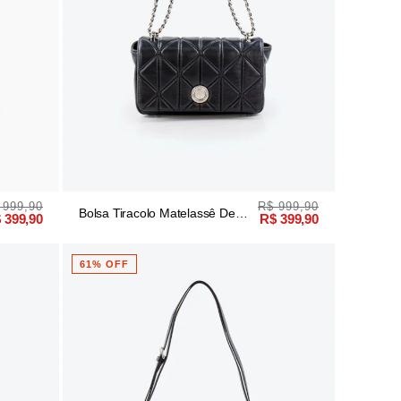
 999,90
R$ 999,90
Bolsa Tiracolo Matelassê De
 399,90
R$ 399,90
Couro Preto
61% OFF