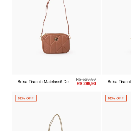
R$ 629,90
Bolsa Tiracolo Matelassê De
Bolsa Tiraco
R$ 299,90
Couro Caramelo
Couro Preto
62% OFF
62% OFF