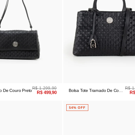
R$ 1.299,90
R$ 1
lo De Couro Preto
Bolsa Tote Tramado De Couro
R$ 499,90
R$
Preto
54% OFF