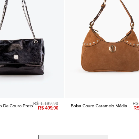
R$ 1.199,90
R$
lo De Couro Preto
Bolsa Couro Caramelo Média
R$ 499,90
R$
Esferas Douradas