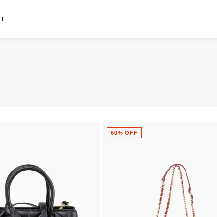
ET
60% OFF