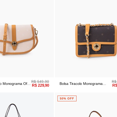
R$ 549,90
R$
olo Monograma Off
Bolsa Tiracolo Monograma
R$ 229,90
R$
Brown/bege
50% OFF