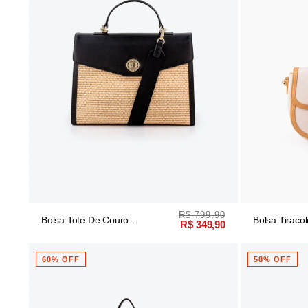
R$ 799,90
Bolsa Tote De Couro
Bolsa Tirac
R$ 349,90
Palha/preto
White/bege
60% OFF
58% OFF