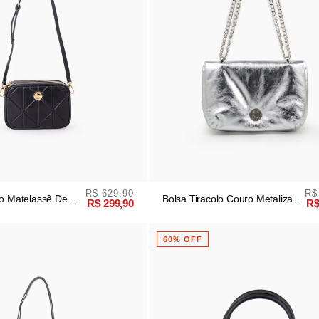
R$ 629,90
R$
lo Matelassê De
Bolsa Tiracolo Couro Metalizado
R$ 299,90
R$
Prata
60% OFF