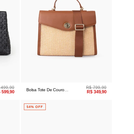
.499,90
R$ 799,90
Bolsa Tote De Couro
 599,90
R$ 349,90
Palha/caramelo
54% OFF