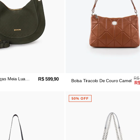
R$
R$ 599,90
lças Meia Lua
Bolsa Tiracolo De Couro Camel
R$
va
50% OFF