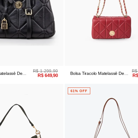
R$ 1.299,90
R$
atelassê De
Bolsa Tiracolo Matelassê De
R$ 649,90
R$
Couro Vermelho
61% OFF