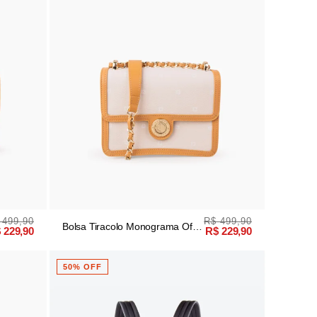
 499,90
R$ 499,90
Bolsa Tiracolo Monograma Off
 229,90
R$ 229,90
White/bege
50% OFF