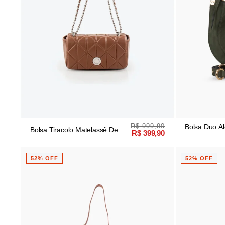
R$ 999,90
Bolsa Duo A
Bolsa Tiracolo Matelassê De
R$ 399,90
Camurça Oli
Couro Caramelo
52% OFF
52% OFF