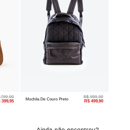
 799,90
R$ 999,90
Mochila De Couro Preto
 399,95
R$ 499,90
Ainda não encontrou?