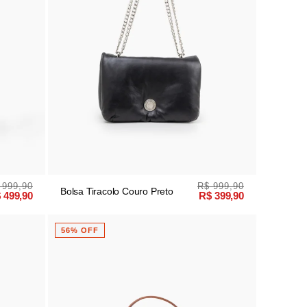
 999,90
R$ 999,90
Bolsa Tiracolo Couro Preto
 499,90
R$ 399,90
56% OFF