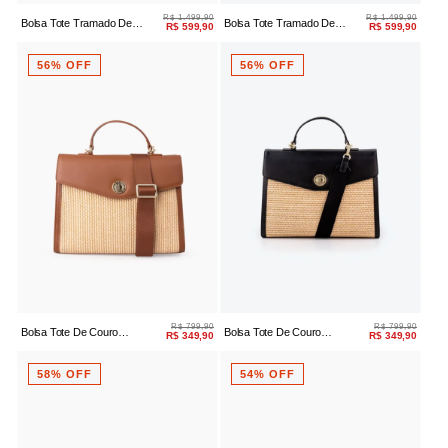
R$ 1.499,90
R$ 1.499,90
Bolsa Tote Tramado De
Bolsa Tote Tramado De
R$ 599,90
R$ 599,90
Couro Preto
Couro Ouro Light/prata
56% OFF
56% OFF
R$ 799,90
R$ 799,90
Bolsa Tote De Couro
Bolsa Tote De Couro
R$ 349,90
R$ 349,90
Palha/caramelo
Palha/preto
58% OFF
54% OFF