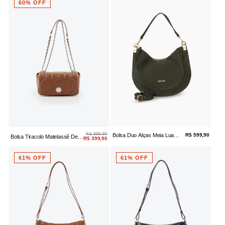
60% OFF
R$ 999,90
Bolsa Duo Alças Meia Lua
R$ 599,90
Bolsa Tiracolo Matelassê De
R$ 399,90
Camurça Oliva
Couro Caramelo
61% OFF
61% OFF