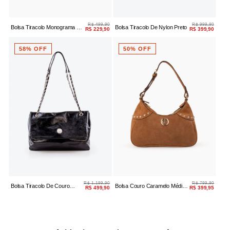
R$ 499,90
R$ 999,90
Bolsa Tiracolo Monograma Off
Bolsa Tiracolo De Nylon Preto
R$ 229,90
R$ 399,90
White/bege
58% OFF
50% OFF
R$ 1.199,90
R$ 799,90
Bolsa Tiracolo De Couro
Bolsa Couro Caramelo Média
R$ 499,90
R$ 399,95
Preto
Esferas Douradas