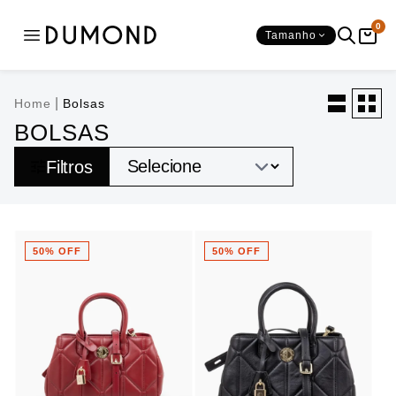
0
Tamanho
SAPATOS
BOLSAS
Ver tudo
Ver tudo
|
Home
Bolsas
BOLSAS
CATEGORIAS
SHAPE
Filtros
SALTOS
Mochilas
OCASIÕES
50% OFF
50% OFF
BICO