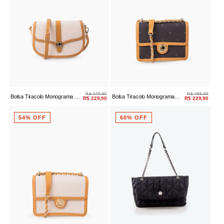
R$ 549,90
R$ 499,90
Bolsa Tiracolo Monograma Off
Bolsa Tiracolo Monograma
R$ 229,90
R$ 229,90
White/bege
Brown/bege
54% OFF
60% OFF