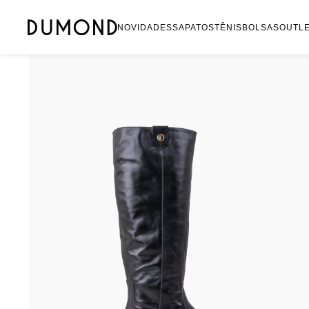
Mocassim
NOVIDADES
SAPATOS
TÊNIS
BOLSAS
OUTL
Bolsa
Sapatilha
Tamanco
Tênis
Mule
Rasteira