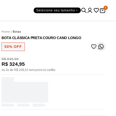
0
Selecione seu tamanho
Home
|
Botas
BOTA CLÁSSICA PRETA COURO CANO LONGO
50% OFF
R$ 649,90
R$ 324,95
ou 3x de R$ 108,32 sem juros no cartão