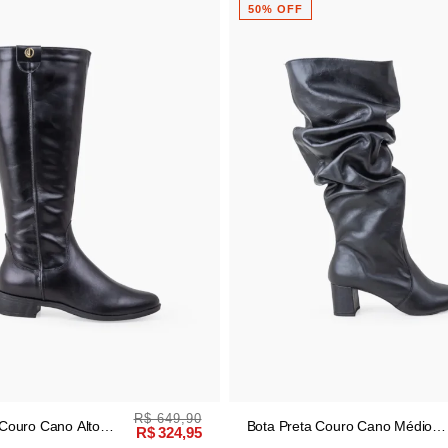
50% OFF
R$ 649,90
R$ 679,90
Alto
Bota Preta Couro Cano Médio
R$ 324,95
R$ 339,95
Slouch