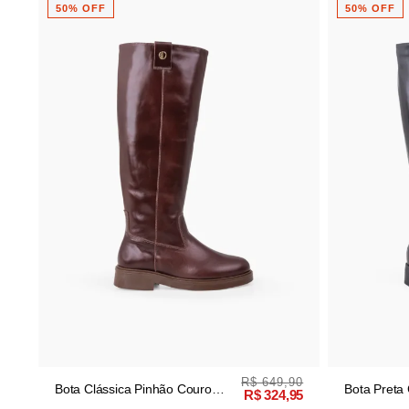
0% OFF
50% OFF
R$ 649,90
ta Clássica Pinhão Couro
Bota Preta Couro Cano 
R$ 324,95
ano Longo
Logo