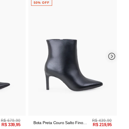
Bota Areia C
50% OFF
50% OFF
Médio Enruga
R$ 439,90
Bota Preta Couro Salto Fino
R$ 219,95
Cano Médio