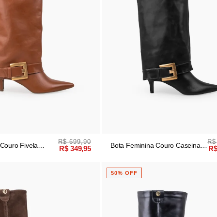
R$ 699,90
R$
Couro Fivela
Bota Feminina Couro Caseina
R$ 349,95
R$
Preta
50% OFF