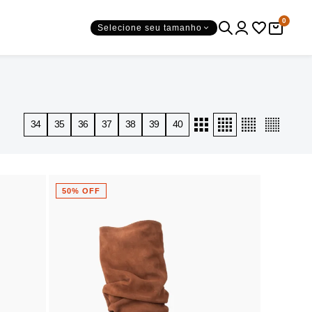
0
Selecione seu tamanho
34
35
36
37
38
39
40
50% OFF