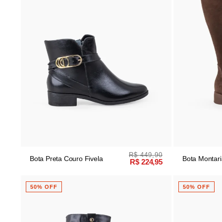
R$ 449,90
Bota Preta Couro Fivela
Bota Montar
R$ 224,95
Camurça
50% OFF
50% OFF