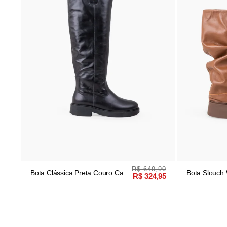
R$ 649,90
Bota Clássica Preta Couro Cano
Bota Slouch
R$ 324,95
Longo