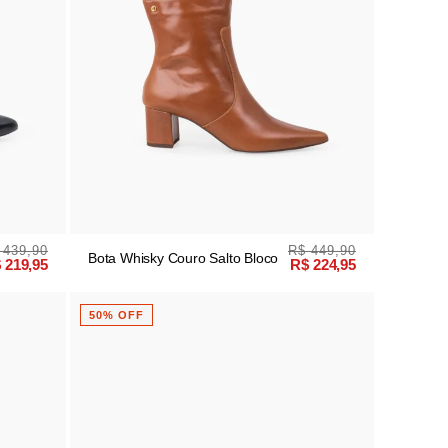
 439,90
R$ 449,90
Bota Whisky Couro Salto Bloco
 219,95
R$ 224,95
50% OFF