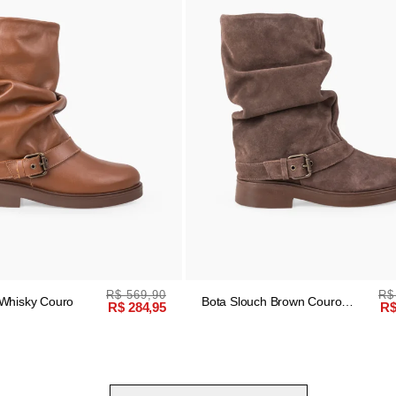
R$ 569,90
R$
 Whisky Couro
Bota Slouch Brown Couro
R$ 284,95
R$
Camurça