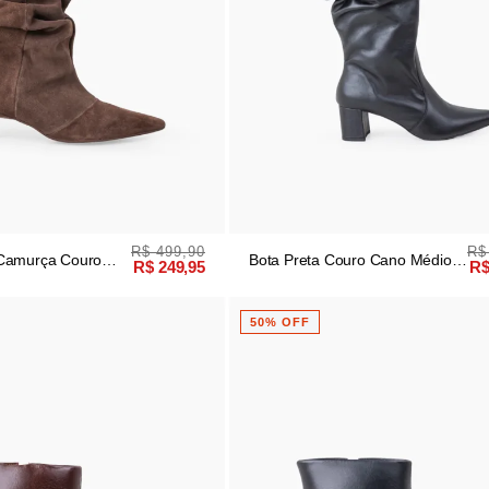
R$ 499,90
R$
Camurça Couro
Bota Preta Couro Cano Médio
R$ 249,95
R$
 Enrugada
Slouch
50% OFF