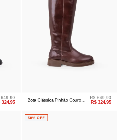
 649,90
R$ 649,90
Bota Clássica Pinhão Couro
 324,95
R$ 324,95
Cano Longo
50% OFF