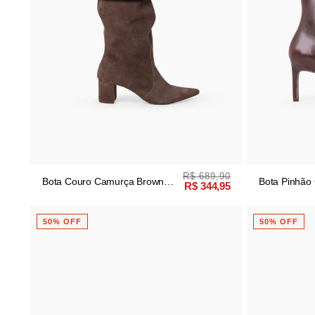
R$ 689,90
Bota Couro Camurça Brown
Bota Pinhão 
R$ 344,95
Slouch
Cano Médio
50% OFF
50% OFF