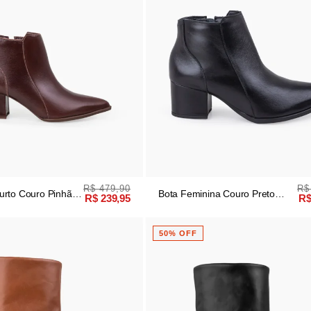
R$ 479,90
R$
urto Couro Pinhão
Bota Feminina Couro Preto
R$ 239,95
R$
Salto Bloco Bico Fino
50% OFF