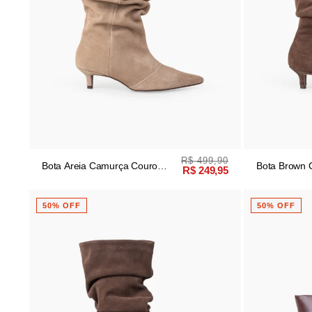
R$ 499,90
Bota Areia Camurça Couro
Bota Brown 
R$ 249,95
Cano Médio Enrugada
Cano Médio
50% OFF
50% OFF