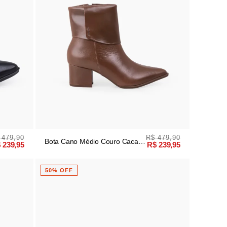
 479,90
R$ 479,90
Bota Cano Médio Couro Cacau
 239,95
R$ 239,95
Salto Bloco
50% OFF