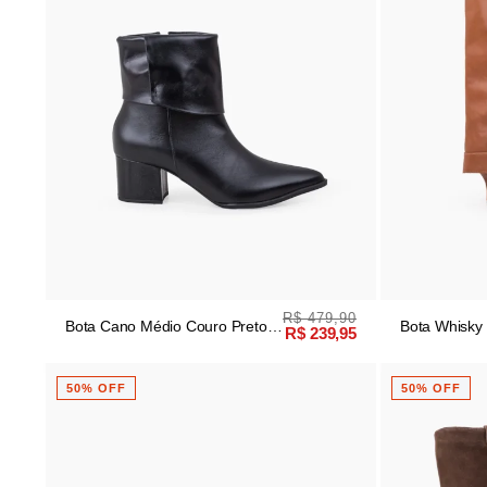
R$ 479,90
Bota Cano Médio Couro Preto
Bota Whisky 
R$ 239,95
Salto Bloco
Escovada
50% OFF
50% OFF