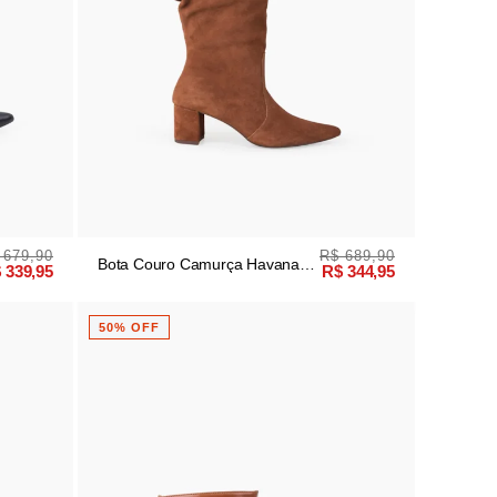
 679,90
R$ 689,90
Bota Couro Camurça Havana
 339,95
R$ 344,95
Slouch
50% OFF