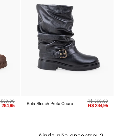
 569,90
R$ 569,90
Bota Slouch Preta Couro
 284,95
R$ 284,95
Ainda não encontrou?