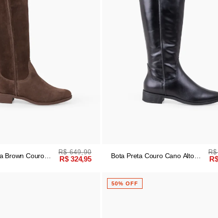
R$ 649,90
R$
ia Brown Couro
Bota Preta Couro Cano Alto
R$ 324,95
R$
Logo
50% OFF