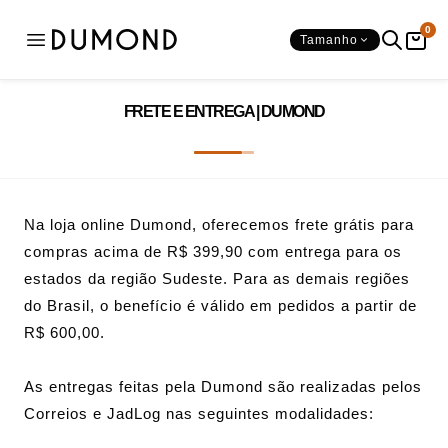
0
Tamanho
SAPATOS
BOLSAS
Ver tudo
Ver tudo
FRETE E ENTREGA | DUMOND
CATEGORIAS
SHAPE
SALTOS
Mochilas
Na loja online Dumond, oferecemos frete grátis para
compras acima de R$ 399,90 com entrega para os
OCASIÕES
estados da região Sudeste. Para as demais regiões
BICO
do Brasil, o benefício é válido em pedidos a partir de
R$ 600,00.
As entregas feitas pela Dumond são realizadas pelos
Correios e JadLog nas seguintes modalidades: