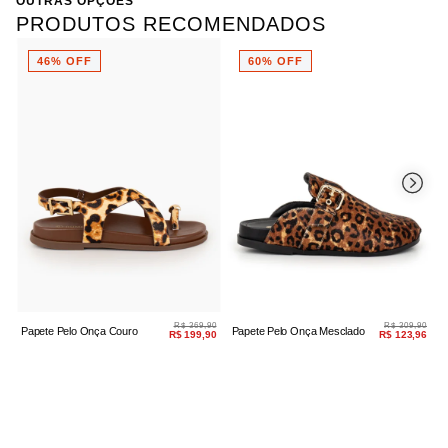
OUTRAS OPÇÕES
PRODUTOS RECOMENDADOS
46% OFF
60% OFF
R$ 369,90
R$ 309,90
Papete Pelo Onça Couro
Papete Pelo Onça Mesclado
T
R$ 199,90
R$ 123,96
P