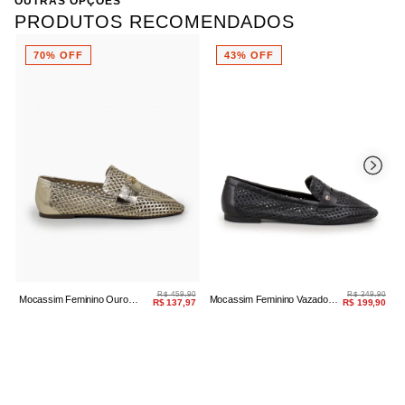
OUTRAS OPÇÕES
PRODUTOS RECOMENDADOS
70% OFF
43% OFF
R$ 459,90
R$ 349,90
Mocassim Feminino Ouro
Mocassim Feminino Vazado
M
R$ 137,97
R$ 199,90
Vazado Couro
Couro Preto
C