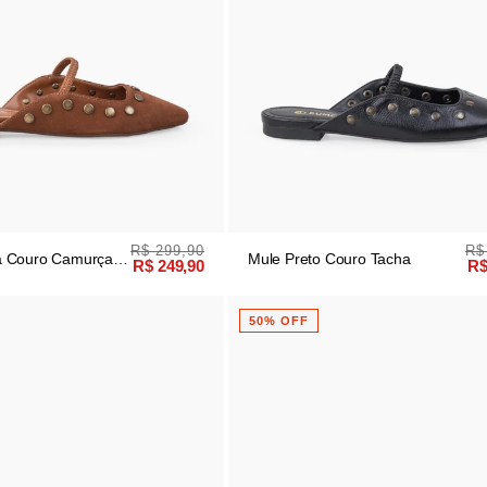
R$ 299,90
R$
a Couro Camurça
Mule Preto Couro Tacha
R$ 249,90
R$
50% OFF