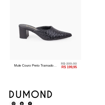
R$ 399,90
Mule Couro Preto Tramado
R$ 199,95
Manual Salto Bloco