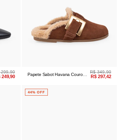
 299,90
R$ 349,90
Papete Sabot Havana Couro
 249,90
R$ 297,42
Camurça Pelúcia
44% OFF