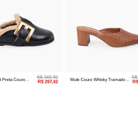
R$ 349,90
R$
t Preta Couro
Mule Couro Whisky Tramado
R$ 297,42
R$
Manual Salto Bloco