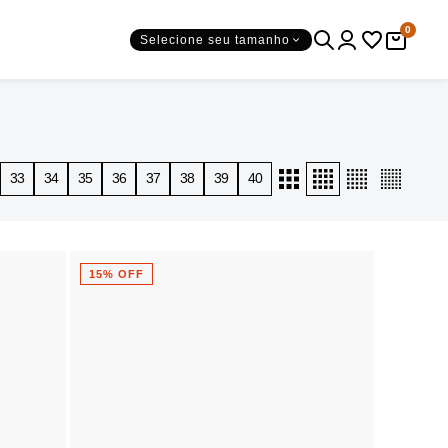
0
Selecione seu tamanho
33
34
35
36
37
38
39
40
15% OFF