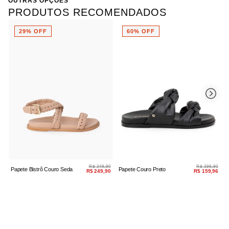
OUTRAS OPÇÕES
PRODUTOS RECOMENDADOS
29% OFF
60% OFF
R$ 349,90
R$ 399,90
P
Papete Bistrô Couro Seda
Papete Couro Preto
R$ 249,90
R$ 159,96
F