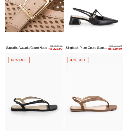
R$ 379,90
R$ 329,90
Sapatilha Vazada Couro Nude
Slingback Preto Couro Salto
R$ 229,90
R$ 229,90
Baixo Bloco Fivela
41% OFF
41% OFF