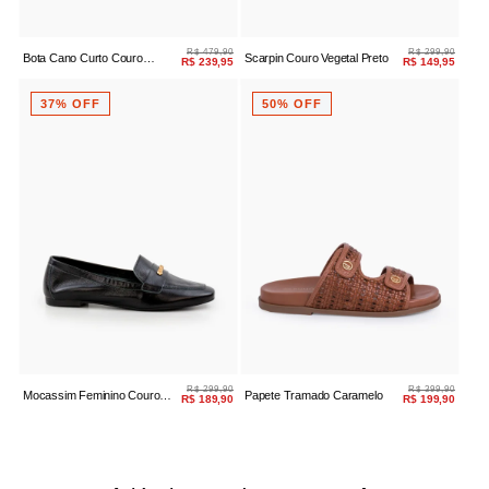
R$ 479,90
R$ 299,90
Bota Cano Curto Couro
Scarpin Couro Vegetal Preto
R$ 239,95
R$ 149,95
Whisky Salto Médio
37% OFF
50% OFF
R$ 299,90
R$ 399,90
Mocassim Feminino Couro
Papete Tramado Caramelo
R$ 189,90
R$ 199,90
Preto Bico Quadrado