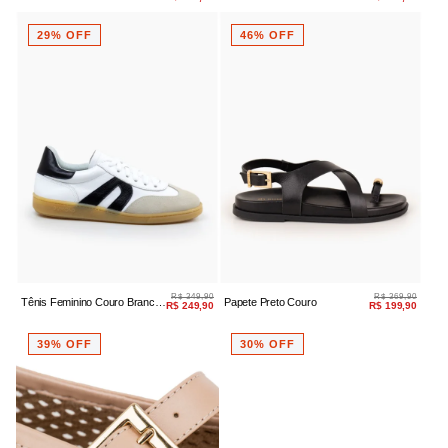
Salto Bloco Bico Fino
Salto Médio
29% OFF
46% OFF
R$ 349,90
R$ 369,90
Tênis Feminino Couro Branco
Papete Preto Couro
R$ 249,90
R$ 199,90
Casual
39% OFF
30% OFF