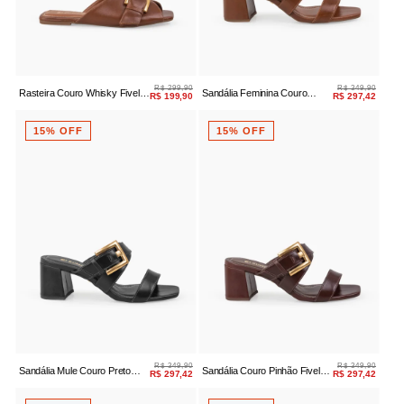
R$ 299,90
R$ 349,90
Rasteira Couro Whisky Fivela
Sandália Feminina Couro
R$ 199,90
R$ 297,42
Dourada
Whisky Salto Bloco
15% OFF
15% OFF
R$ 349,90
R$ 349,90
Sandália Mule Couro Preto
Sandália Couro Pinhão Fivela
R$ 297,42
R$ 297,42
Fivela Dourada
Salto Bloco