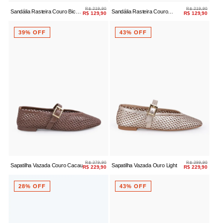
R$ 219,90
R$ 219,90
Sandália Rasteira Couro Bico
Sandália Rasteira Couro
R$ 129,90
R$ 129,90
Quadrado
Caramelo Bico Quadrado
39% OFF
43% OFF
R$ 379,90
R$ 399,90
Sapatilha Vazada Couro Cacau
Sapatilha Vazada Ouro Light
R$ 229,90
R$ 229,90
28% OFF
43% OFF