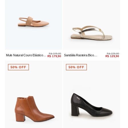
R$ 249,90
R$ 229,90
Mule Natural Couro Elástico
Sandália Rasteira Bico
R$ 179,90
R$ 129,90
Dmd
Quadrado Couro Metalizado
Ouro Light
50% OFF
50% OFF