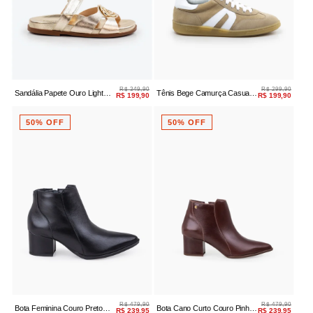
R$ 349,90
R$ 299,90
Sandália Papete Ouro Light
Tênis Bege Camurça Casual
R$ 199,90
R$ 199,90
Couro Com Logo
Amarração
50% OFF
50% OFF
R$ 479,90
R$ 479,90
Bota Feminina Couro Preto
Bota Cano Curto Couro Pinhão
R$ 239,95
R$ 239,95