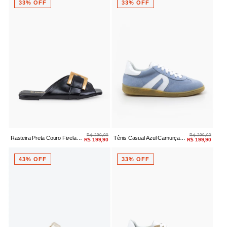
33% OFF
33% OFF
R$ 299,90
R$ 299,90
Rasteira Preta Couro Fivela
Tênis Casual Azul Camurça
R$ 199,90
R$ 199,90
Dourada
Amarração
43% OFF
33% OFF