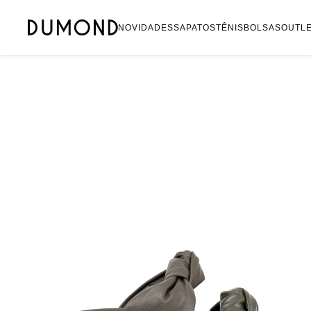
Mocassim
NOVIDADES
SAPATOS
TÊNIS
BOLSAS
OUTL
Bolsa
Sapatilha
Tamanco
Tênis
Mule
Rasteira