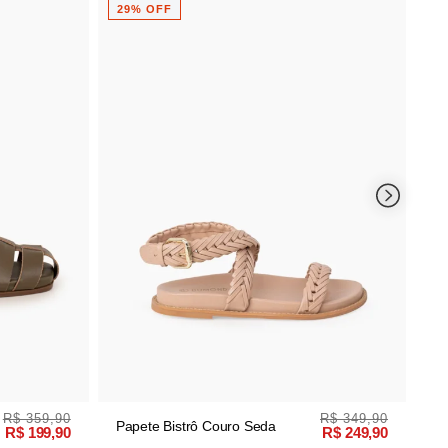
R$ 369,
Papete Cacau Couro
46% OFF
R$ 199,
R$ 349,90
 Seda
R$ 249,90