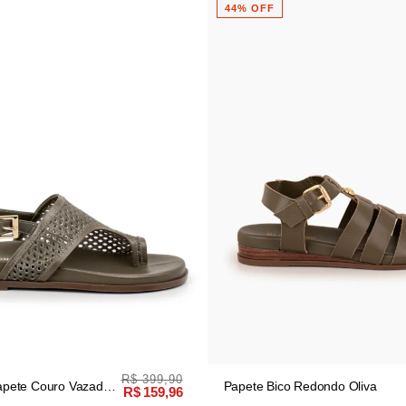
44% OFF
29% OFF
R$ 359,90
Papete Bico Redondo Oliva
Papete Bistrô Couro
R$ 199,90