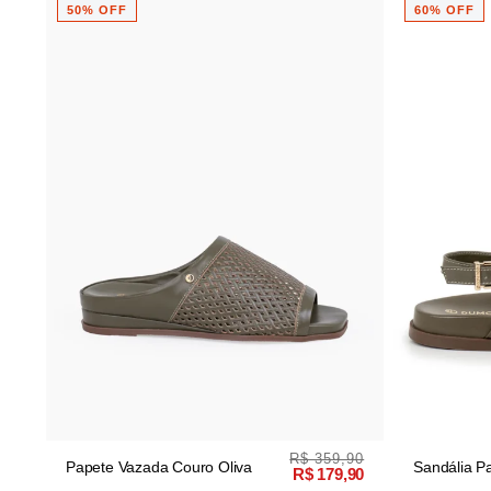
60% OFF
R$ 359,90
R$ 399,90
Sandália Papete Couro Vazada
R$ 179,90
R$ 159,96
Oliva