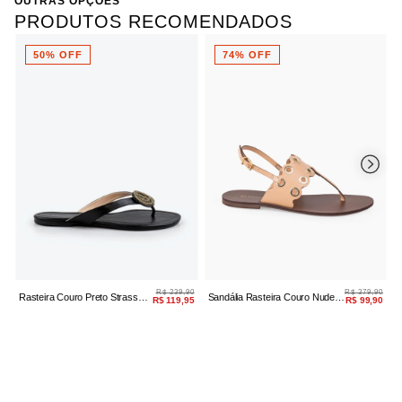
OUTRAS OPÇÕES
PRODUTOS RECOMENDADOS
50% OFF
74% OFF
R$ 239,90
R$ 379,90
Rasteira Couro Preto Strass
Sandália Rasteira Couro Nude
S
R$ 119,95
R$ 99,90
Elegância Casual
Ilhós
P