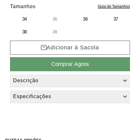
Tamanhos
Guia de Tamanhos
34
35
36
37
38
39
Adicionar à Sacola
Comprar Agora
Descrição
Elegância Minimalista em Cada Passo
Esta rasteira Dumond em couro preto é a definição de sofisticação
Especificações
descomplicada. Com bico quadrado moderno e um delicado
detalhe metálico dourado, ela eleva qualquer produção. O
Material
Couro
fechamento por fivela garante o ajuste perfeito, unindo
Categorias
Rasteiras
estabilidade e conforto inigualável.
Ocasião
Dia Dia
Versatilidade para Momentos Especiais
Coleção
2026 O/I
Ideal para eventos noturnos, festas ou ocasiões especiais, este
Tom Principal
Preto
modelo é o toque final que faltava no seu closet para brilhar com
Bico
Quadrado
autenticidade.
Referência:
10021.1638-2 34