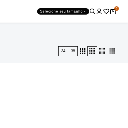
0
Selecione seu tamanho
34
38