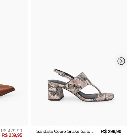
4
R$ 479,90
R$ 299,90
Sandália Couro Snake Salto
Sa
R$ 239,95
Bloco Off White
Bl