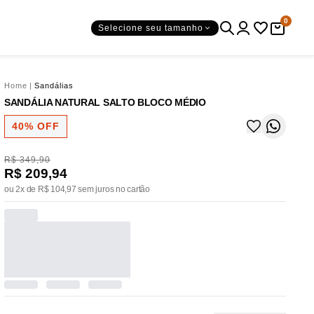
0
Selecione seu tamanho
Home
|
Sandálias
SANDÁLIA NATURAL SALTO BLOCO MÉDIO
40% OFF
R$ 349,90
R$ 209,94
ou 2x de R$ 104,97 sem juros no cartão