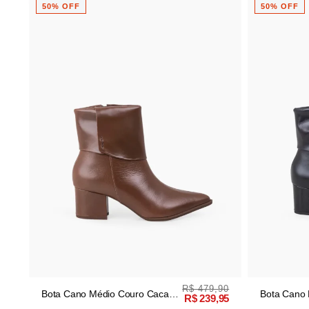
50% OFF
50% OFF
R$ 479,90
Bota Cano Médio Couro Cacau
Bota Cano 
R$ 239,95
Salto Bloco
Salto Bloco