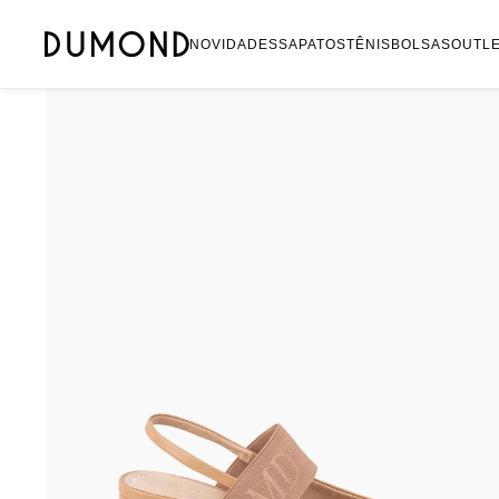
Mocassim
NOVIDADES
SAPATOS
TÊNIS
BOLSAS
OUTL
Bolsa
Sapatilha
Tamanco
Tênis
Mule
Rasteira