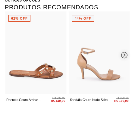
OUTRAS OPÇÕES
Referência:
40152.1826-3 34
PRODUTOS RECOMENDADOS
62% OFF
44% OFF
R$ 389,90
R$ 359,90
Rasteira Couro Âmbar
Sandália Couro Nude Salto
S
R$ 149,90
R$ 199,90
Aplicações Douradas
Fino
S