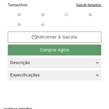
Tamanhos
Guia de Tamanhos
34
36
37
38
39
40
Adicionar à Sacola
Comprar Agora
Descrição
Elegância e Sofisticação
Esta sandália Dumond é a definição de requinte para seus pés.
Especificações
Com um design minimalista em tom nude, ela apresenta um salto
bloco confortável que garante estabilidade sem abrir mão da
Material
Couro
elegância. O destaque fica por conta das esferas decorativas que
Categorias
Sandálias
adornam o cabedal, trazendo um toque de luxo irresistível. Perfeita
Ocasião
Dia Dia / Trabalho
para eventos noturnos, festas e ocasiões especiais, esta peça une
Tom Principal
Nude
o conforto necessário ao estilo impecável que toda mulher
Altura de Salto
4
sofisticada deseja.
Bico
Quadrado
Salto
Baixo / Bloco