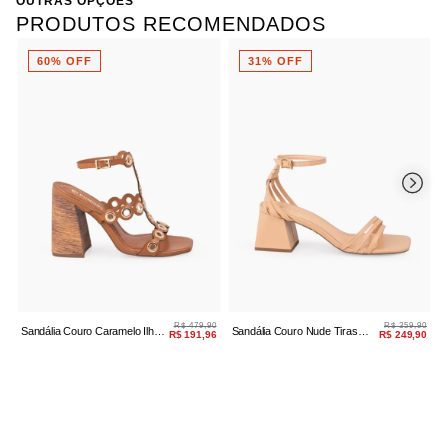
OUTRAS OPÇÕES
Salto
Médio / Bloco
Referência:
50550.1856-2-33
PRODUTOS RECOMENDADOS
60% OFF
31% OFF
R$ 479,90
R$ 359,90
Sandália Couro Caramelo Ilhós
Sandália Couro Nude Tiras
S
R$ 191,96
R$ 249,90
Salto Bloco
Salto Bloco
S