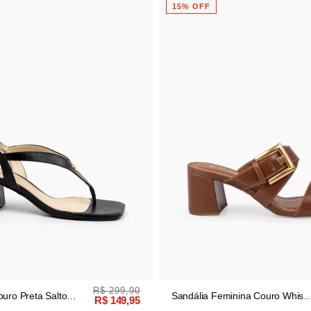
15% OFF
R$ 299,90
ouro Preta Salto
Sandália Feminina Couro Whisk
R$ 149,95
 Quadrado
Salto Bloco