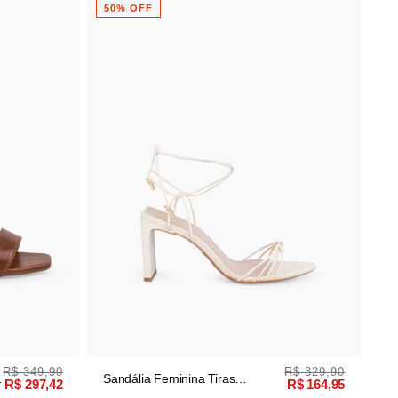
50% OFF
R$ 349,90
R$ 329,90
y
Sandália Feminina Tiras
R$ 297,42
R$ 164,95
Manteiga Salto Bloco