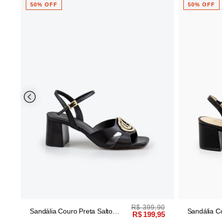
50% OFF
50% OFF
,90
R$ 399,90
Sandália Couro Preta Salto
Sandália C
,90
R$ 199,95
Bloco Bico Quadrado
Bloco Bico