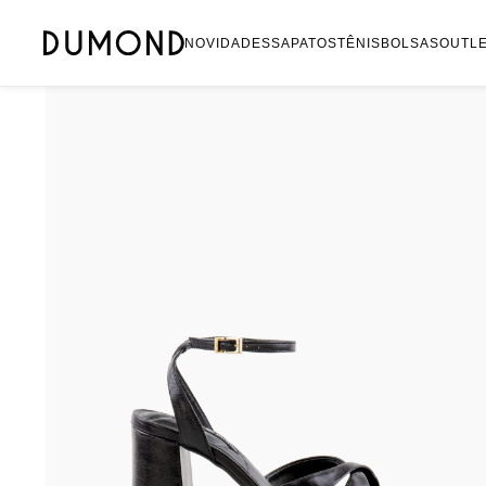
Mocassim
NOVIDADES
SAPATOS
TÊNIS
BOLSAS
OUTL
Bolsa
Sapatilha
Tamanco
Tênis
Mule
Rasteira