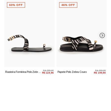
60% OFF
46% OFF
R$ 299,90
R$ 369,90
Rasteira Feminina Pelo Zebra
Papete Pelo Zebra Couro
R
R$ 119,96
R$ 199,90
Chic
A