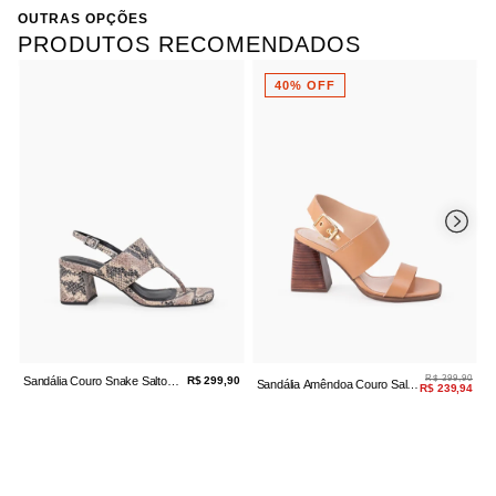
Bico
Quadrado
OUTRAS OPÇÕES
Salto
Alto / Bloco
Referência:
70449.2176-4 34
PRODUTOS RECOMENDADOS
40% OFF
R$ 399,90
Sandália Couro Snake Salto
R$ 299,90
Sandália Amêndoa Couro Salto
S
R$ 239,94
Bloco Off White
Bloco
B