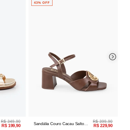
Sandália Femi
43% OFF
60% OFF
Aplicações
R$ 399,90
Sandália Couro Cacau Salto
R$ 229,90
Bloco Logo