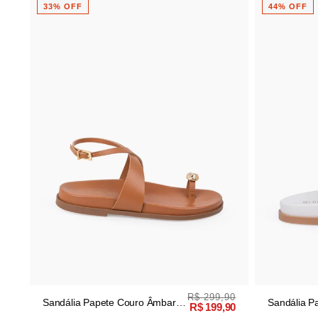
3% OFF
44% OFF
R$ 299,90
ndália Papete Couro Âmbar
Sandália Papete Off Wh
R$ 199,90
tal
Com Logo