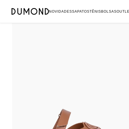
Mocassim
NOVIDADES
SAPATOS
TÊNIS
BOLSAS
OUTL
Bolsa
Sapatilha
Tamanco
Tênis
Mule
Rasteira