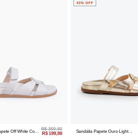
43% OFF
R$ 359,90
R$ 349,90
ite Couro
Sandália Papete Ouro Light
R$ 199,90
R$ 199,90
Couro Com Logo