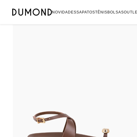
Mocassim
NOVIDADES
SAPATOS
TÊNIS
BOLSAS
OUTL
Bolsa
Sapatilha
Tamanco
Tênis
Mule
Rasteira