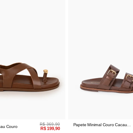
R$ 369,90
R$ 379,90
Papete Minimal Couro Cacau
R$ 199,90
Fivela Dourada