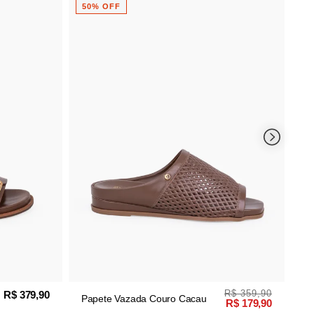
Sandália Couro Ca
50% OFF
Minimalista
R$ 359,90
Papete Vazada Couro Cacau
R$ 179,90