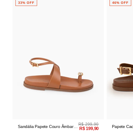
FF
46% OFF
R$ 299,90
lia Papete Couro Âmbar
Papete Cacau Couro
R$ 199,90