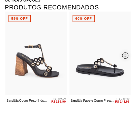
OUTRAS OPÇÕES
PRODUTOS RECOMENDADOS
58% OFF
60% OFF
R$ 479,90
R$ 359,90
Sandália Couro Preto Ilhós
Sandália Papete Couro Preto
S
R$ 199,90
R$ 143,96
Salto Bloco
Ilhós
I