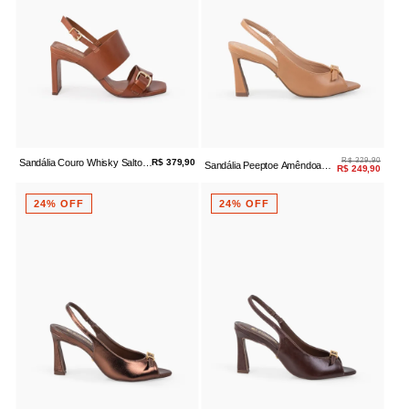
R$ 329,90
Sandália Couro Whisky Salto
R$ 379,90
Sandália Peeptoe Amêndoa
R$ 249,90
Bloco Fivela
Couro
24% OFF
24% OFF