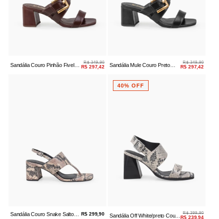
R$ 349,90
R$ 349,90
Sandália Couro Pinhão Fivela
Sandália Mule Couro Preto
R$ 297,42
R$ 297,42
Salto Bloco
Fivela Dourada
40% OFF
R$ 399,90
Sandália Couro Snake Salto
R$ 299,90
Sandália Off White/preto Couro
R$ 239,94