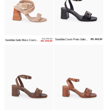
R$ 499,90
Sandália Couro Preto Salto
R$ 369,90
Sandália Salto Bloco Couro
R$ 299,90
Bloco Fivela
Bistrô Trança