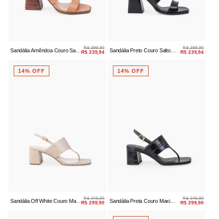
R$ 399,90
R$ 399,90
Sandália Amêndoa Couro Salto
Sandália Preto Couro Salto
R$ 239,94
R$ 239,94
Bloco
Bloco
14% OFF
14% OFF
R$ 349,90
R$ 349,90
Sandália Off White Couro Maxi
Sandália Preta Couro Maxi
R$ 299,90
R$ 299,90
Croco Salto Bloco
Croco Salto Bloco