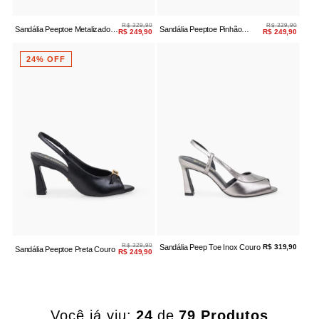
R$ 329,90
R$ 329,90
Sandália Peeptoe Metalizado
Sandália Peeptoe Pinhão
R$ 249,90
R$ 249,90
Café Couro
Couro
24% OFF
R$ 329,90
Sandália Peep Toe Inox Couro
R$ 319,90
Sandália Peeptoe Preta Couro
R$ 249,90
Você já viu:
24
de
79 Produtos