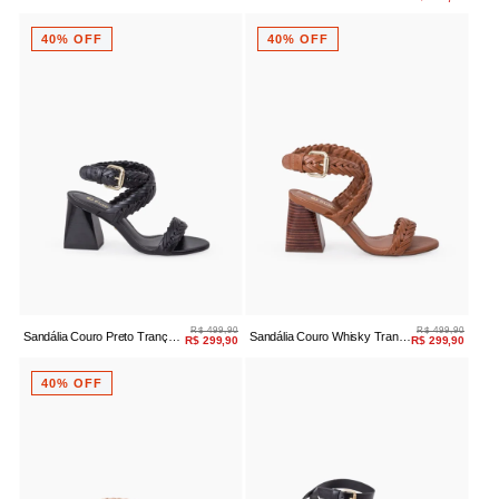
Bloco Off White
Snake Salto Bloco
40% OFF
40% OFF
R$ 499,90
R$ 499,90
Sandália Couro Preto Trança
Sandália Couro Whisky Trança
R$ 299,90
R$ 299,90
Manual Bloco
Manual
40% OFF