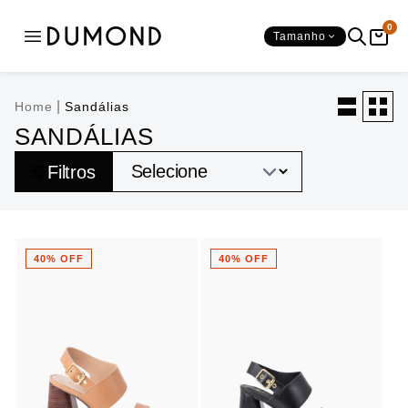
0
Tamanho
SAPATOS
BOLSAS
Ver tudo
Ver tudo
|
Home
Sandálias
SANDÁLIAS
CATEGORIAS
SHAPE
Filtros
SALTOS
Mochilas
OCASIÕES
40% OFF
40% OFF
BICO