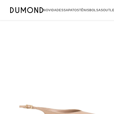
Mocassim
NOVIDADES
SAPATOS
TÊNIS
BOLSAS
OUTL
Bolsa
Sapatilha
Tamanco
Tênis
Mule
Rasteira