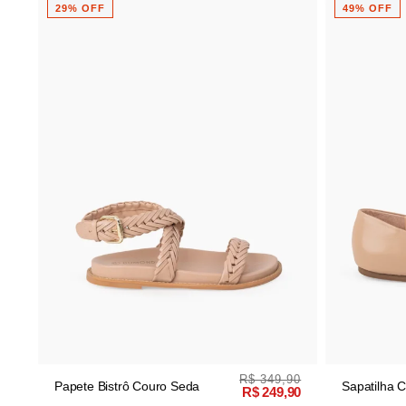
29% OFF
49% OFF
R$ 349,90
Papete Bistrô Couro Seda
Sapatilha C
R$ 249,90
Redondo