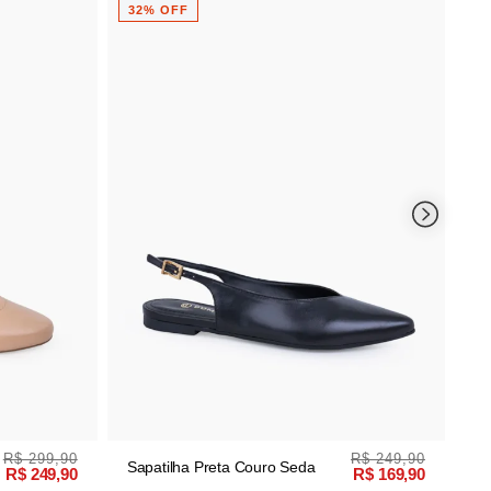
Pa
32% OFF
2
R$ 299,90
R$ 249,90
Sapatilha Preta Couro Seda
R$ 249,90
R$ 169,90