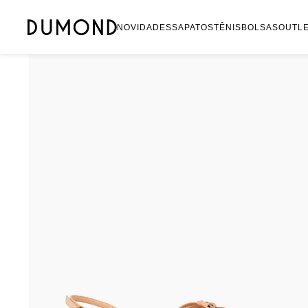
Mocassim
NOVIDADES
SAPATOS
TÊNIS
BOLSAS
OUTL
Bolsa
Sapatilha
Tamanco
Tênis
Mule
Rasteira