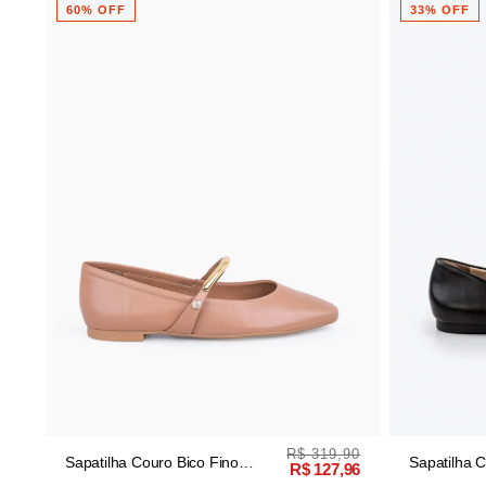
33% OFF
R$ 319,90
Couro Bico Fino
Sapatilha Couro Bico Fino Preto
R$ 127,96
Pedraria