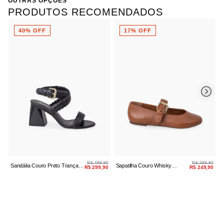
OUTRAS OPÇÕES
PRODUTOS RECOMENDADOS
40% OFF
17% OFF
R$ 499,90
R$ 299,90
Sandália Couro Preto Trança
Sapatilha Couro Whisky
T
R$ 299,90
R$ 249,90
Manual Bloco
Trança Manual
P