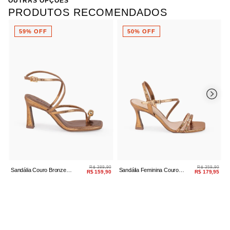
OUTRAS OPÇÕES
PRODUTOS RECOMENDADOS
59% OFF
50% OFF
R$ 389,90
R$ 359,90
Sandália Couro Bronze
Sandália Feminina Couro
S
R$ 159,90
R$ 179,95
Metalizado Salto Bloco
Bronze Brilho
B