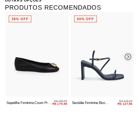
OUTRAS OPÇÕES
PRODUTOS RECOMENDADOS
38% OFF
60% OFF
R$ 289,90
R$ 319,90
Sapatilha Feminina Couro Preto
Sandália Feminina Bico
S
R$ 179,90
R$ 127,96
Bico Redondo
Quadrado Preta
O