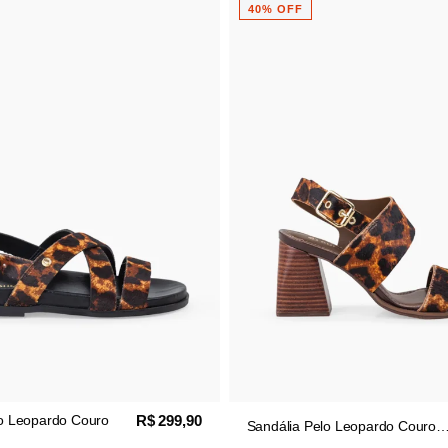
40% OFF
R$ 419,90
R$ 299,90
Sa
Sandália Pelo Leopardo Couro
R$ 251,94
C
Salto Bloco