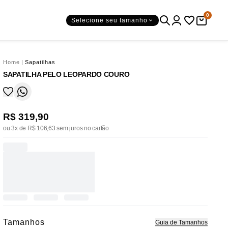
0
Selecione seu tamanho
Home
|
Sapatilhas
SAPATILHA PELO LEOPARDO COURO
R$ 319,90
ou 3x de R$ 106,63 sem juros no cartão
Tamanhos
Guia de Tamanhos