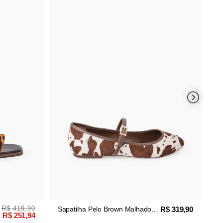
Sapatilha Pelo Leopard
37% OFF
Fino
R$ 319,90
patilha Pelo Brown Malhado
ouro