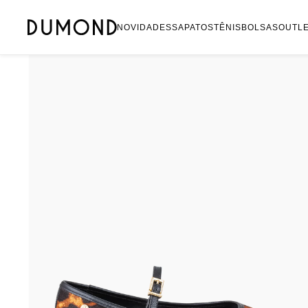
Mocassim
NOVIDADES
SAPATOS
TÊNIS
BOLSAS
OUTL
Bolsa
Sapatilha
Tamanco
Tênis
Mule
Rasteira