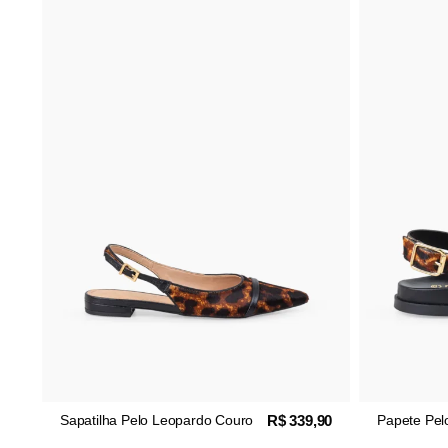
R$ 339,90
Pelo Leopardo Couro
Papete Pelo Leopardo Couro