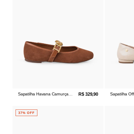
R$ 329,90
Sapatilha Havana Camurça
Sapatilha Of
Couro Boneca Maré
Croco
37% OFF