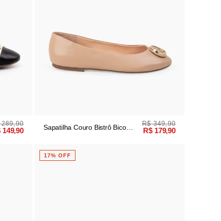
 289,90
R$ 349,90
Sapatilha Couro Bistrô Bico
 149,90
R$ 179,90
Redondo
17% OFF