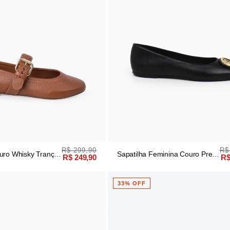
R$ 299,90
R$
uro Whisky Trança
Sapatilha Feminina Couro Preto
R$ 249,90
R$
Bico Redondo
33% OFF