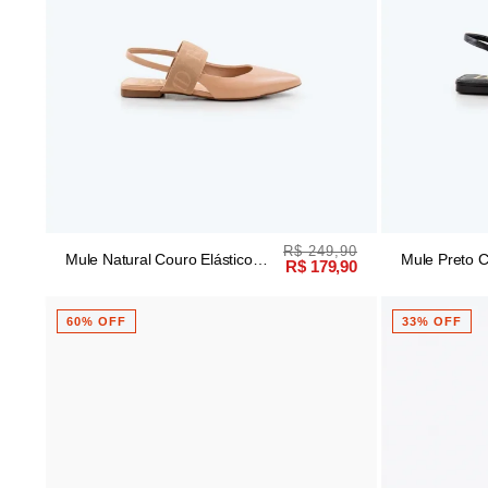
R$ 249,90
Mule Natural Couro Elástico
Mule Preto C
R$ 179,90
Dmd
60% OFF
33% OFF