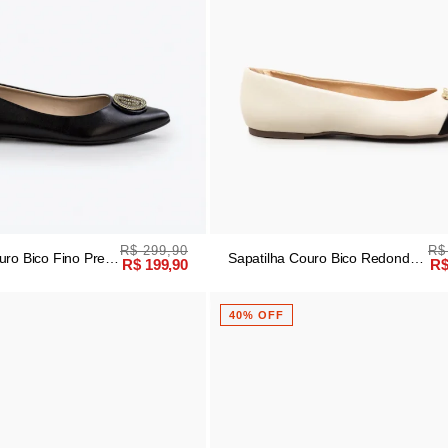
R$ 299,90
R$
uro Bico Fino Preto
Sapatilha Couro Bico Redondo
R$ 199,90
R$
Off White
40% OFF