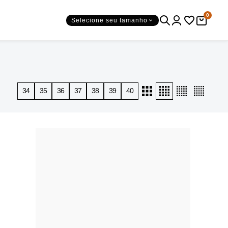
0
Selecione seu tamanho
34
35
36
37
38
39
40