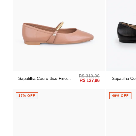
R$ 319,90
Sapatilha Couro Bico Fino
Sapatilha Co
R$ 127,96
Mocha
Pedraria
17% OFF
49% OFF