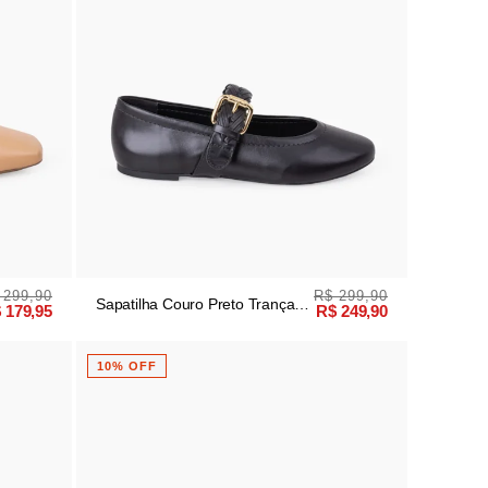
 299,90
R$ 299,90
Sapatilha Couro Preto Trança
 179,95
R$ 249,90
Manual
10% OFF