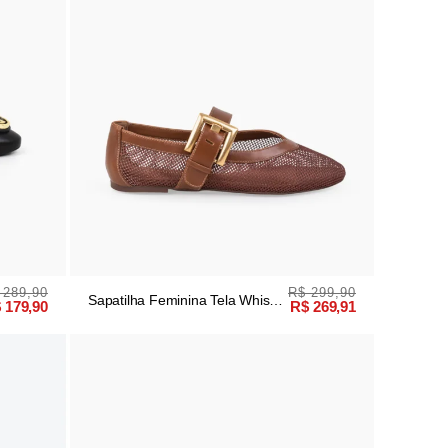
 289,90
R$ 299,90
Sapatilha Feminina Tela Whisky
 179,90
R$ 269,91
Fivela