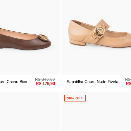
R$ 349,90
R$
uro Cacau Bico
Sapatilha Couro Nude Fivela
R$ 179,90
R$
Quadrada
38% OFF