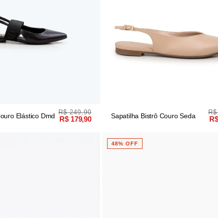
R$ 249,90
R$
ouro Elástico Dmd
Sapatilha Bistrô Couro Seda
R$ 179,90
R$
48% OFF