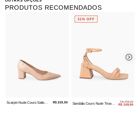
OUTRAS OPÇÕES
Salto
Médio / Bloco
Referência:
60379.170-18-37
PRODUTOS RECOMENDADOS
31% OFF
R$ 359,90
Scarpin Nude Couro Salto
R$ 339,90
Sandália Couro Nude Tiras
S
R$ 249,90
Médio Bloco
Salto Bloco