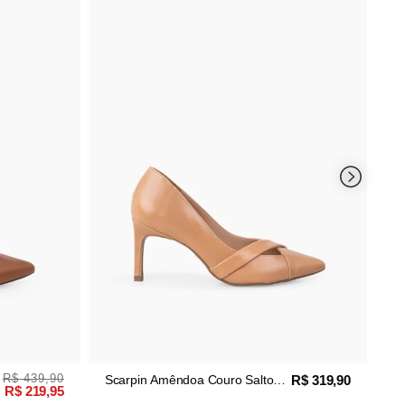
Scarpin
33% O
Médio 
439,90
R$ 319,90
Scarpin Amêndoa Couro Salto
219,95
Fino