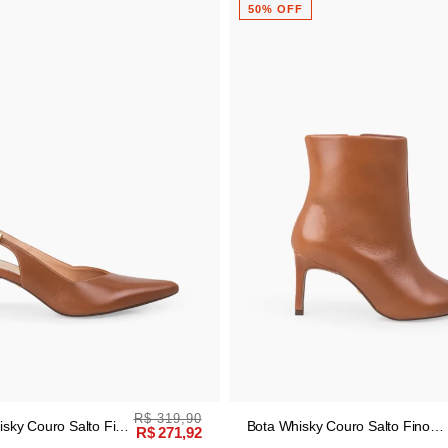
50% OFF
R$ 319,90
R$ 
Couro Salto Fino
Bota Whisky Couro Salto Fino
R$ 271,92
R$ 
Cano Médio