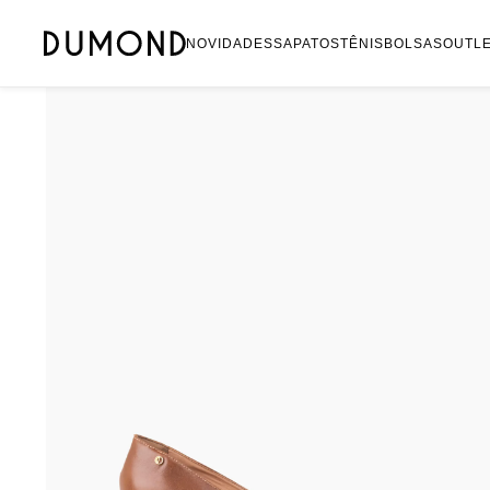
Mocassim
NOVIDADES
SAPATOS
TÊNIS
BOLSAS
OUTL
Bolsa
Sapatilha
Tamanco
Tênis
Mule
Rasteira