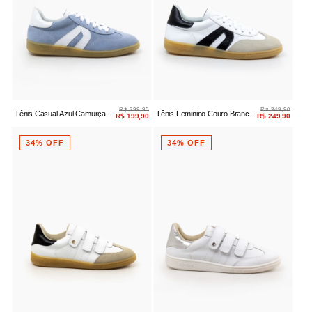
R$ 299,90
R$ 349,90
Tênis Casual Azul Camurça
Tênis Feminino Couro Branco
R$ 199,90
R$ 249,90
Amarração
Casual
34% OFF
34% OFF