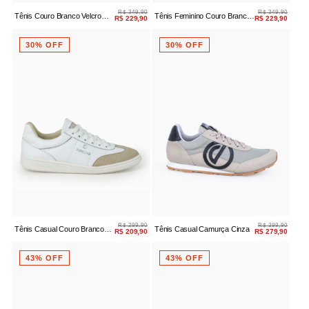
R$ 349,90
R$ 349,90
Tênis Couro Branco Velcro
Tênis Feminino Couro Branco
R$ 229,90
R$ 229,90
Sola Crepe
Prata Velcro
30% OFF
30% OFF
R$ 299,90
R$ 399,90
Tênis Casual Couro Branco
Tênis Casual Camurça Cinza
R$ 209,90
R$ 279,90
Camurça
43% OFF
43% OFF