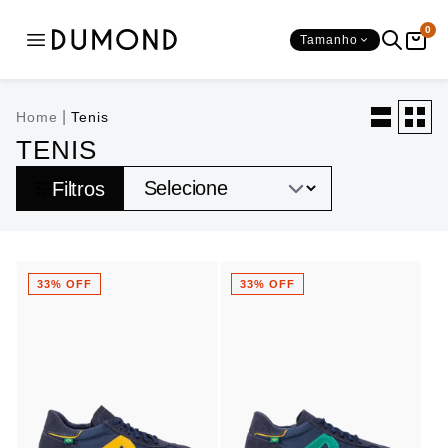
0
Tamanho
SAPATOS
BOLSAS
Ver tudo
Ver tudo
|
Home
Tenis
TENIS
CATEGORIAS
SHAPE
Filtros
SALTOS
Mochilas
OCASIÕES
33% OFF
33% OFF
BICO