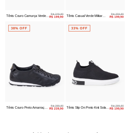
R$ 349,90
R$ 359,90
Tênis Couro Camurça Verde
Tênis Casual Verde Militar
R$ 199,90
R$ 199,90
Avocado
Logo Feminino
38% OFF
33% OFF
R$ 389,90
R$ 299,90
Tênis Couro Preto Amarração
Tênis Slip On Preto Knit Sola
R$ 239,90
R$ 199,90
Casual
Alta