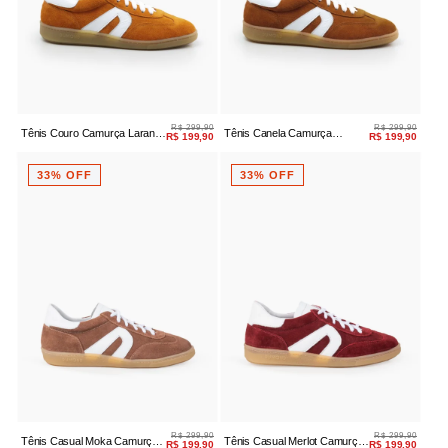
R$ 299,90
R$ 299,90
Tênis Couro Camurça Laranja
Tênis Canela Camurça
R$ 199,90
R$ 199,90
Casual
Amarração
33% OFF
33% OFF
R$ 299,90
R$ 299,90
Tênis Casual Moka Camurça
Tênis Casual Merlot Camurça
R$ 199,90
R$ 199,90