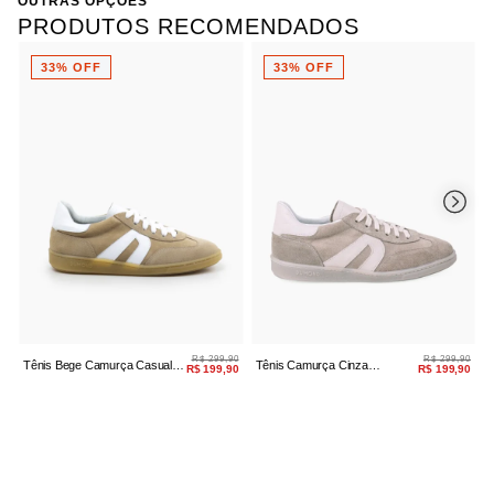
OUTRAS OPÇÕES
Bico
Redondo
Salto
Flat
PRODUTOS RECOMENDADOS
Referência:
10030.1238-09 40
33% OFF
33% OFF
R$ 299,90
R$ 299,90
Tênis Bege Camurça Casual
Tênis Camurça Cinza
T
R$ 199,90
R$ 199,90
Amarração
Amarração Casual
A