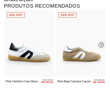
OUTRAS OPÇÕES
PRODUTOS RECOMENDADOS
OFF
33% OFF
33% OFF
R$ 349,90
R$ 299,90
nino Couro Branco
Tênis Bege Camurça Casual
Tênis Camurça 
R$ 249,90
R$ 199,90
Amarração
Amarração Casu