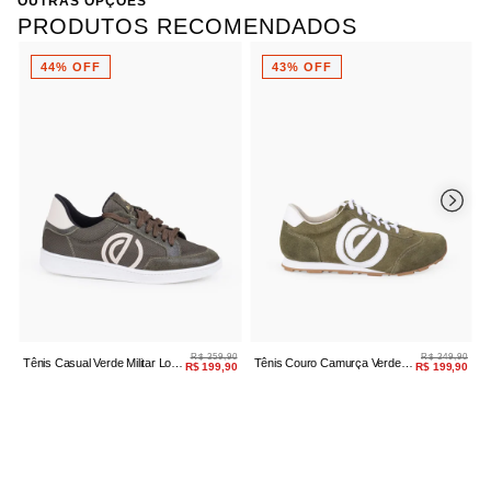
OUTRAS OPÇÕES
PRODUTOS RECOMENDADOS
44% OFF
43% OFF
R$ 359,90
R$ 349,90
Tênis Casual Verde Militar Logo
Tênis Couro Camurça Verde
T
R$ 199,90
R$ 199,90
Feminino
Avocado
A