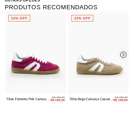
OUTRAS OPÇÕES
PRODUTOS RECOMENDADOS
33% OFF
33% OFF
R$ 299,90
R$ 299,90
Tênis Feminino Pink Camurça
Tênis Bege Camurça Casual
T
R$ 199,90
R$ 199,90
Amarração
Amarração
A