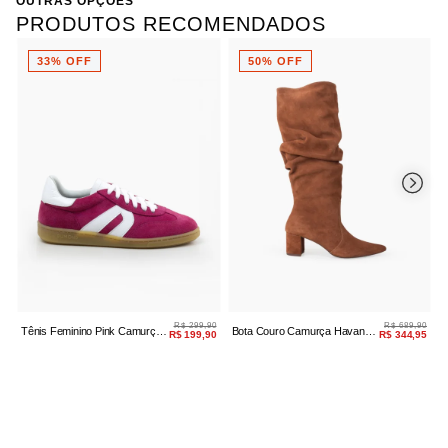
OUTRAS OPÇÕES
PRODUTOS RECOMENDADOS
33% OFF
50% OFF
R$ 299,90
R$ 689,90
Tênis Feminino Pink Camurça
Bota Couro Camurça Havana
M
R$ 199,90
R$ 344,95
Amarração
Slouch
T