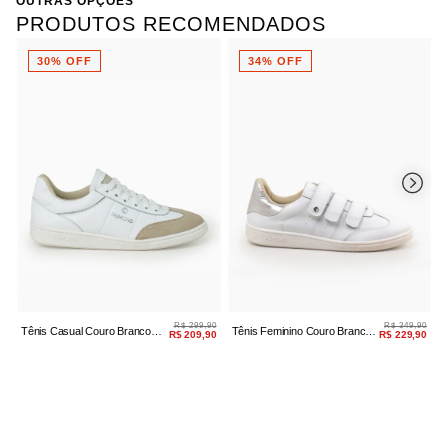
OUTRAS OPÇÕES
PRODUTOS RECOMENDADOS
30% OFF
34% OFF
R$ 299,90
R$ 349,90
Tênis Casual Couro Branco
Tênis Feminino Couro Branco
T
R$ 209,90
R$ 229,90
Camurça
Prata Velcro
F