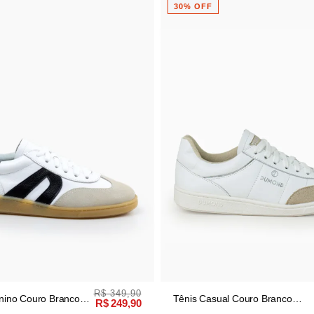
33% OFF
R$ 299,90
al Couro Branco
Tênis Slip On Couro Cacau
R$ 209,90
Feminino