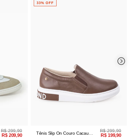
R$ 299,90
Tênis Slip On Couro Mocha
33% OFF
R$ 199,90
Feminino
R$ 299,90
R$ 199,90