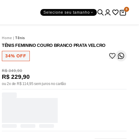
0
Selecione seu tamanho
Home
|
Tênis
TÊNIS FEMININO COURO BRANCO PRATA VELCRO
34% OFF
R$ 349,90
R$ 229,90
ou 2x de R$ 114,95 sem juros no cartão