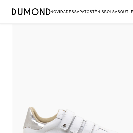
Mocassim
NOVIDADES
SAPATOS
TÊNIS
BOLSAS
OUTL
Bolsa
Sapatilha
Tamanco
Tênis
Mule
Rasteira