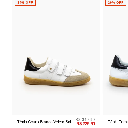
29% OFF
30% OFF
,90
R$ 349,90
Tênis Feminino Couro Branco
Tênis Casu
,90
R$ 249,90
Casual
Camurça