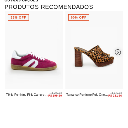
OUTRAS OPÇÕES
PRODUTOS RECOMENDADOS
33% OFF
60% OFF
R$ 299,90
R$ 579,90
Tênis Feminino Pink Camurça
Tamanco Feminino Pelo Onça
T
R$ 199,90
R$ 231,96
Amarração
Plataforma
A